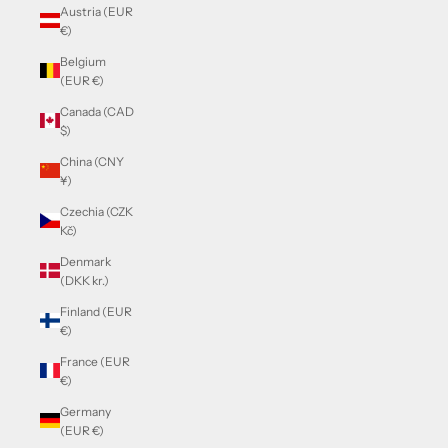
Austria (EUR
€)
Belgium
(EUR €)
Canada (CAD
$)
China (CNY
¥)
Czechia (CZK
Kč)
Denmark
(DKK kr.)
Finland (EUR
€)
France (EUR
€)
Germany
(EUR €)