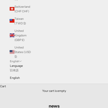
Switzerland
(CHF CHF)
Taiwan
(TWD $)
United
Kingdom
(GBP £)
United
States (USD
$)
English
Language
日本語
English
Cart
Your cart is empty
news