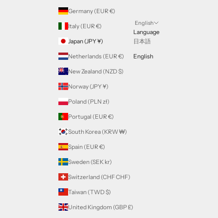
Germany (EUR €)
English
Italy (EUR €)
Language
Japan (JPY ¥)
日本語
Netherlands (EUR €)
English
New Zealand (NZD $)
Norway (JPY ¥)
Poland (PLN zł)
Portugal (EUR €)
South Korea (KRW ₩)
Spain (EUR €)
Sweden (SEK kr)
Switzerland (CHF CHF)
Taiwan (TWD $)
United Kingdom (GBP £)