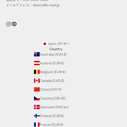
メールアドレス：blanco@e-mail.jp
Japan (JPY ¥)
Country
Australia (AUD $)
Austria (EUR €)
Belgium (EUR €)
Canada (CAD $)
China (CNY ¥)
Czechia (CZK Kč)
Denmark (DKK kr.)
Finland (EUR €)
France (EUR €)