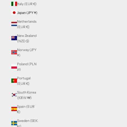
Italy (EUR €)
Japan (JPY ¥)
Netherlands
(EUR €)
New Zealand
(NZD $)
Norway (JPY
¥)
Poland (PLN
zł)
Portugal
(EUR €)
South Korea
(KRW ₩)
Spain (EUR
€)
Sweden (SEK
kr)