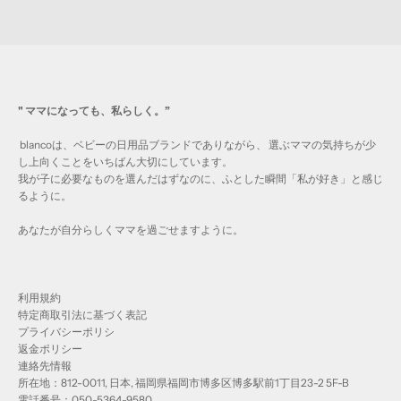
Read more
" ママになっても、私らしく。”
blancoは、ベビーの日用品ブランドでありながら、 選ぶママの気持ちが少
し上向くことをいちばん大切にしています。
我が子に必要なものを選んだはずなのに、ふとした瞬間「私が好き」と感じ
るように。
あなたが自分らしくママを過ごせますように。
利用規約
特定商取引法に基づく表記
プライバシーポリシ
返金ポリシー
連絡先情報
所在地：812-0011, 日本, 福岡県福岡市博多区博多駅前1丁目23-2 5F-B
電話番号：050-5364-9580